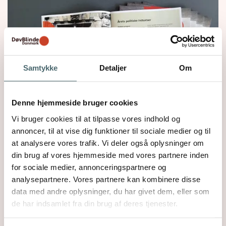
Samtykke
Detaljer
Om
Denne hjemmeside bruger cookies
Vi bruger cookies til at tilpasse vores indhold og
annoncer, til at vise dig funktioner til sociale medier og til
at analysere vores trafik. Vi deler også oplysninger om
din brug af vores hjemmeside med vores partnere inden
Årsberetningen er klar!
for sociale medier, annonceringspartnere og
Så er Årsberetningen klar! Læs om årets
analysepartnere. Vores partnere kan kombinere disse
begivenheder og bliv klogere på formandens
data med andre oplysninger, du har givet dem, eller som
visioner for fremtiden. Beretningen fås i flere
de har indsamlet fra din brug af deres tjenester.
forskellige versioner og kan downloades her