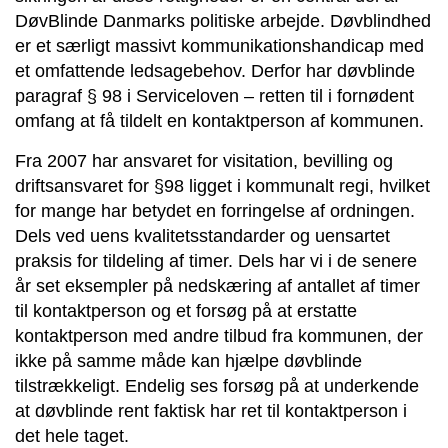
DøvBlinde Danmarks politiske arbejde. Døvblindhed
er et særligt massivt kommunikationshandicap med
et omfattende ledsagebehov. Derfor har døvblinde
paragraf § 98 i Serviceloven – retten til i fornødent
omfang at få tildelt en kontaktperson af kommunen.
Fra 2007 har ansvaret for visitation, bevilling og
driftsansvaret for §98 ligget i kommunalt regi, hvilket
for mange har betydet en forringelse af ordningen.
Dels ved uens kvalitetsstandarder og uensartet
praksis for tildeling af timer. Dels har vi i de senere
år set eksempler på nedskæring af antallet af timer
til kontaktperson og et forsøg på at erstatte
kontaktperson med andre tilbud fra kommunen, der
ikke på samme måde kan hjælpe døvblinde
tilstrækkeligt. Endelig ses forsøg på at underkende
at døvblinde rent faktisk har ret til kontaktperson i
det hele taget.