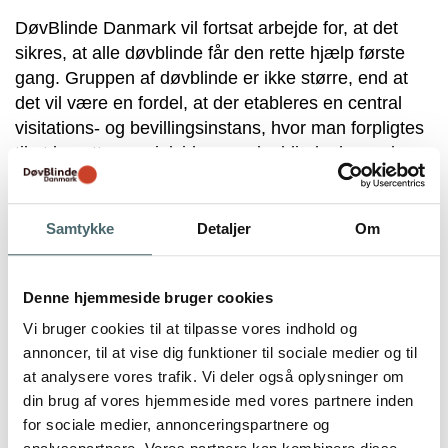
DøvBlinde Danmark vil fortsat arbejde for, at det
sikres, at alle døvblinde får den rette hjælp første
gang. Gruppen af døvblinde er ikke større, end at
det vil være en fordel, at der etableres en central
visitations- og bevillingsinstans, hvor man forpligtes
til at benytte specialviden om døvblinde, herunder
ved bevilling af kontaktperson. Herudover skal der
findes en central finansieringsmodel, så man sikrer
at retten til kontaktperson ikke er afhængig af den
Samtykke
Detaljer
Om
enkelte kommunes økonomi.
Denne hjemmeside bruger cookies
Vi bruger cookies til at tilpasse vores indhold og
Det digitale samfund – også for
annoncer, til at vise dig funktioner til sociale medier og til
døvblinde
at analysere vores trafik. Vi deler også oplysninger om
din brug af vores hjemmeside med vores partnere inden
Den digitale udvikling fører konstant til ændringer i
for sociale medier, annonceringspartnere og
samfundet. DøvBlinde Danmark vil arbejde for at