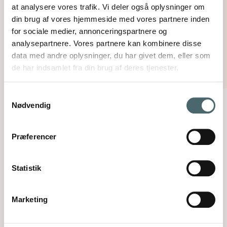
at analysere vores trafik. Vi deler også oplysninger om
din brug af vores hjemmeside med vores partnere inden
for sociale medier, annonceringspartnere og
analysepartnere. Vores partnere kan kombinere disse
Få besøg af en medlemsrådgiver
data med andre oplysninger, du har givet dem, eller som
de har indsamlet fra din brug af deres tjenester.
DøvBlinde Danmarks medlemsrådgivere tilbyder
hjemmebesøg i hele landet på tale- eller tegnsprog
Samtykkevalg
og kan hjælpe dig videre med tilværelsen, når du
Nødvendig
rammes af syns- og hørenedsættelse
Læs mere
Præferencer
Statistik
Marketing