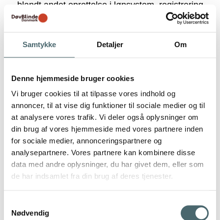
blandt andet oprettelse i lønsystem, registrering
af ferie og sygdom og administration af
pensionsordning samt anden almindelig
personaleadministration.
Samtykke
Detaljer
Om
Administration af frivillige
Administration af nyhedsbreve
Administration af arrangementer, bookning af
Denne hjemmeside bruger cookies
foredrag og kalender også for ikke-medlemmer
Vi bruger cookies til at tilpasse vores indhold og
Administration i forbindelse med booking af
annoncer, til at vise dig funktioner til sociale medier og til
rådgiverbesøg og kontakt til socialrådgiver for
at analysere vores trafik. Vi deler også oplysninger om
medlemmer og ikke-medlemmer
din brug af vores hjemmeside med vores partnere inden
Administration af legater for medlemmer og ikke-
for sociale medier, annonceringspartnere og
medlemmer
analysepartnere. Vores partnere kan kombinere disse
Administration af fundraiseraktiviteter herunder
data med andre oplysninger, du har givet dem, eller som
markedsføring overfor bidragsydere
de har indsamlet fra din brug af deres tjenester.
Bestilling af pjecer og information samt udlån af
spil
Samtykkevalg
Nødvendig
Administration af kunder, herunder registrering af