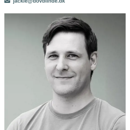
jackie@dovblinde.dk