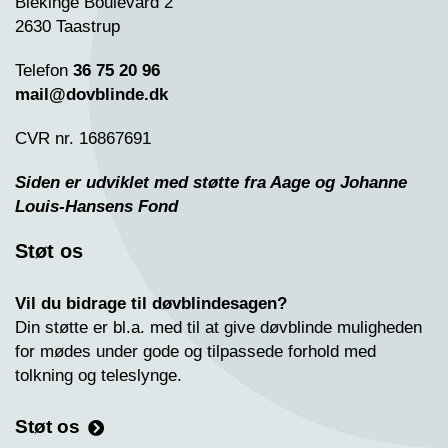
Blekinge Boulevard 2
2630 Taastrup
Telefon
36 75 20 96
mail@dovblinde.dk
CVR nr. 16867691
Siden er udviklet med støtte fra Aage og Johanne
Louis-Hansens Fond
Støt os
Vil du bidrage til døvblindesagen?
Din støtte er bl.a. med til at give døvblinde muligheden
for mødes under gode og tilpassede forhold med
tolkning og teleslynge.
Støt os