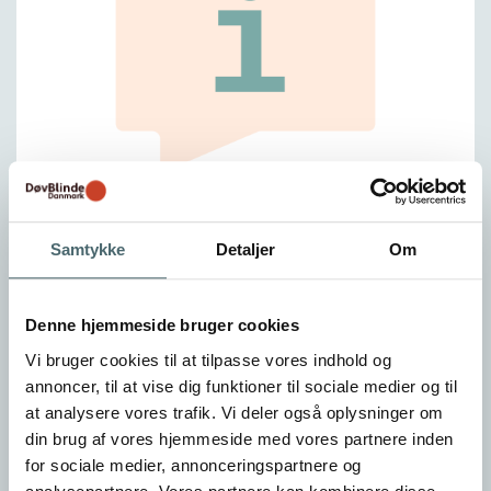
Oplysning, viden og
Samtykke
Detaljer
Om
interessevaretagelse
Vi udbreder viden om døvblindhed for at skabe
Denne hjemmeside bruger cookies
forståelse og respekt i både hverdagslivet og
Vi bruger cookies til at tilpasse vores indhold og
samfundet.
annoncer, til at vise dig funktioner til sociale medier og til
at analysere vores trafik. Vi deler også oplysninger om
din brug af vores hjemmeside med vores partnere inden
for sociale medier, annonceringspartnere og