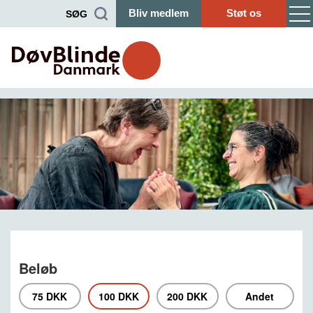
Bliv medlem
Støt os
SØG