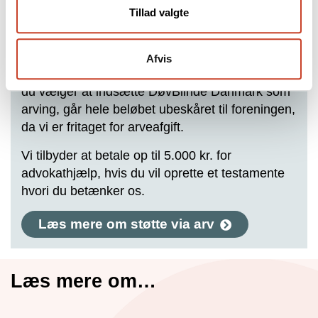
Vil du betænke DøvBlinde Danmark i
Tillad valgte
dit testamente?
Et testamente er en god idé, hvis du selv vil
Afvis
bestemme, hvordan din arv skal fordeles. Hvis
du vælger at indsætte DøvBlinde Danmark som
arving, går hele beløbet ubeskåret til foreningen,
da vi er fritaget for arveafgift.
Vi tilbyder at betale op til 5.000 kr. for
advokathjælp, hvis du vil oprette et testamente
hvori du betænker os.
Læs mere om støtte via arv
Læs mere om…