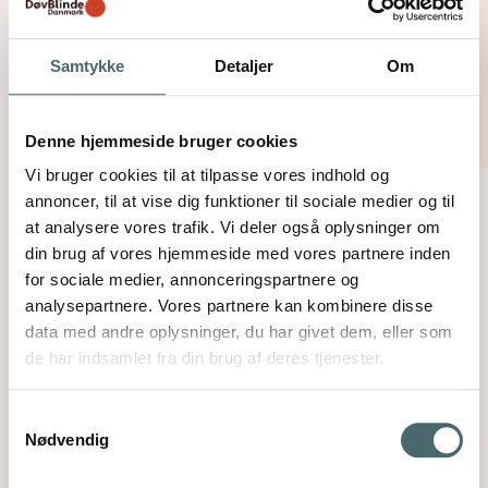
Samtykke
Detaljer
Om
Digital kommunikation
Denne hjemmeside bruger cookies
Mange døvblinde har glæde af at bruge digitale
Vi bruger cookies til at tilpasse vores indhold og
hjælpemidler som PC, smartphones og tablets
annoncer, til at vise dig funktioner til sociale medier og til
som hjælpemiddel. Læs her om de mange
at analysere vores trafik. Vi deler også oplysninger om
muligheder for forstørrelse, talesyntese og
din brug af vores hjemmeside med vores partnere inden
tilkobling af punktudstyr
for sociale medier, annonceringspartnere og
analysepartnere. Vores partnere kan kombinere disse
Læs mere
data med andre oplysninger, du har givet dem, eller som
de har indsamlet fra din brug af deres tjenester.
Samtykkevalg
Nødvendig