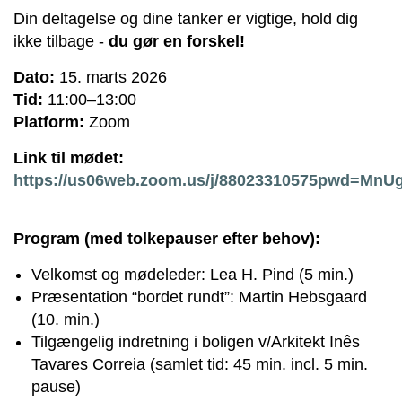
Din deltagelse og dine tanker er vigtige, hold dig
ikke tilbage -
du gør en forskel!
Dato:
15. marts 2026
Tid:
11:00–13:00
Platform:
Zoom
Link til mødet:
https://us06web.zoom.us/j/88023310575pwd=Mn
Program (med tolkepauser efter behov):
Velkomst og mødeleder: Lea H. Pind (5 min.)
Præsentation “bordet rundt”: Martin Hebsgaard
(10. min.)
Tilgængelig indretning i boligen v/Arkitekt Inês
Tavares Correia (samlet tid: 45 min. incl. 5 min.
pause)