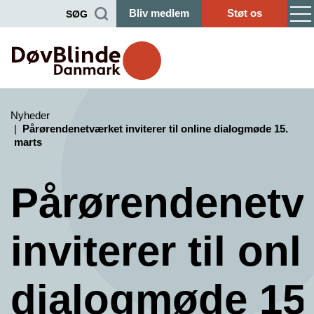
Bliv medlem
Støt os
SØG
Nyheder
Pårørendenetværket inviterer til online dialogmøde 15.
marts
Pårørendenetv
inviterer til onl
dialogmøde 15