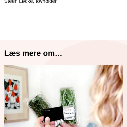
Steen Løcke, tovholder
Læs mere om…