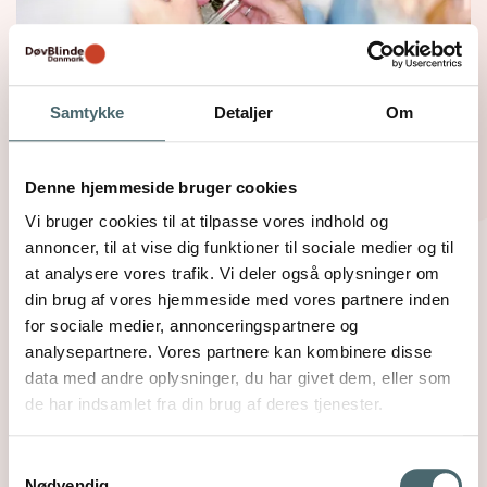
Samtykke
Detaljer
Om
Hvad er døvblindhed?
Definitionen på døvblindhed er en kombineret
Denne hjemmeside bruger cookies
nedsættelse af syn og hørelse i en sådan grad, at
Vi bruger cookies til at tilpasse vores indhold og
det er vanskeligt for de nedsatte sanser at
annoncer, til at vise dig funktioner til sociale medier og til
kompensere for hinanden.
at analysere vores trafik. Vi deler også oplysninger om
din brug af vores hjemmeside med vores partnere inden
Læs mere
for sociale medier, annonceringspartnere og
analysepartnere. Vores partnere kan kombinere disse
data med andre oplysninger, du har givet dem, eller som
de har indsamlet fra din brug af deres tjenester.
Samtykkevalg
Nødvendig