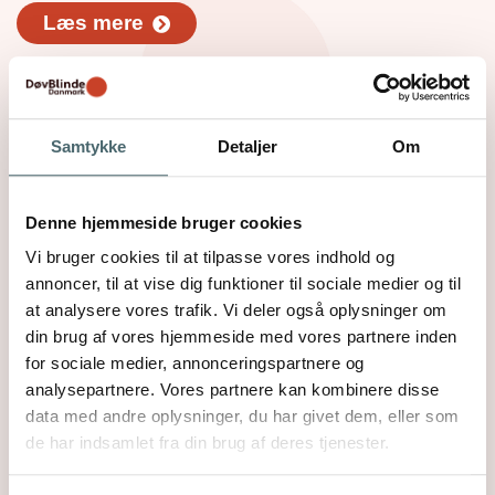
Læs mere
Samtykke
Detaljer
Om
Denne hjemmeside bruger cookies
Vi bruger cookies til at tilpasse vores indhold og
annoncer, til at vise dig funktioner til sociale medier og til
Netværk for pårørende
at analysere vores trafik. Vi deler også oplysninger om
din brug af vores hjemmeside med vores partnere inden
Er du pårørende til en døvblind?
for sociale medier, annonceringspartnere og
Er du interesseret i at tale med andre pårørende?
analysepartnere. Vores partnere kan kombinere disse
Så kan du blive kontaktet af os og få oplysninger
data med andre oplysninger, du har givet dem, eller som
om, hvad vi har af muligheder.
de har indsamlet fra din brug af deres tjenester.