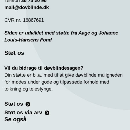
Telefon
36 75 20 96
mail@dovblinde.dk
CVR nr. 16867691
Siden er udviklet med støtte fra Aage og Johanne
Louis-Hansens Fond
Støt os
Vil du bidrage til døvblindesagen?
Din støtte er bl.a. med til at give døvblinde muligheden
for mødes under gode og tilpassede forhold med
tolkning og teleslynge.
Støt os
Støt os via arv
Se også