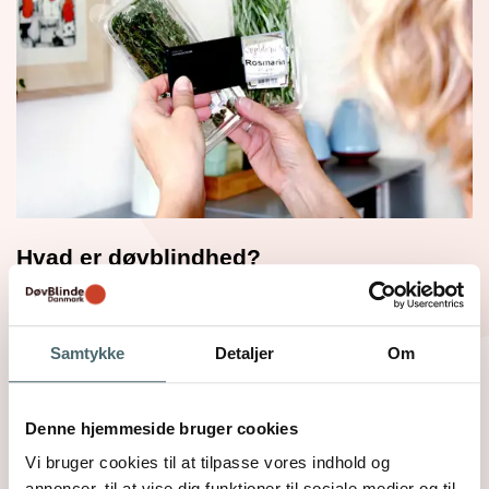
Hvad er døvblindhed?
Definitionen på døvblindhed er en kombineret
nedsættelse af syn og hørelse i en sådan grad, at
det er vanskeligt for de nedsatte sanser at
Samtykke
Detaljer
Om
kompensere for hinanden.
Denne hjemmeside bruger cookies
Læs mere
Vi bruger cookies til at tilpasse vores indhold og
annoncer, til at vise dig funktioner til sociale medier og til