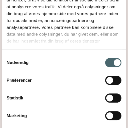
at analysere vores trafik. Vi deler også oplysninger om
din brug af vores hjemmeside med vores partnere inden
for sociale medier, annonceringspartnere og
analysepartnere. Vores partnere kan kombinere disse
data med andre oplysninger, du har givet dem, eller som
de har indsamlet fra din brug af deres tjenester.
Samtykkevalg
Netværk for pårørende
Nødvendig
Er du pårørende til en døvblind?
Er du interesseret i at tale med andre pårørende?
Præferencer
Så kan du blive kontaktet af os og få oplysninger
om, hvad vi har af muligheder.
Statistik
Læs mere
Marketing